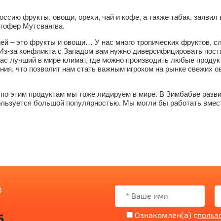
оссию фрукты, овощи, орехи, чай и кофе, а также табак, заяви
тофер Мутсвангва.
ией – это фрукты и овощи… У нас много тропических фруктов, с
 Из-за конфликта с Западом вам нужно диверсифицировать пост
нас лучший в мире климат, где можно производить любые продук
ия, что позволит нам стать важным игроком на рынке свежих ов
 – по этим продуктам мы тоже лидируем в мире. В Зимбабве раз
льзуется большой популярностью. Мы могли бы работать вместе
0
6
Ознакомлен(а) с
польз