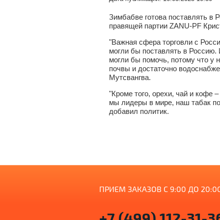
Зимбабве готова поставлять в Р
правящей партии ZANU-PF Крис
"Важная сфера торговли с Росс
могли бы поставлять в Россию.
могли бы помочь, потому что у 
почвы и достаточно водоснабжен
Мутсвангва.
"Кроме того, орехи, чай и кофе
мы лидеры в мире, наш табак по
добавил политик.
ПРИЕМ ЗАКАЗОВ С 9:00 ДО 20:0
+7 (499) 112-31-3